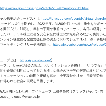
https://www.gov-online.go.jp/article/202402/entry-5611.html
チャル株主総会サービスとは
https://jp.vcube.com/eventdx/virtual-share
年にサービス提供を開始し、2022年度には200社以上の株主総会をサ
る開催方法に対応し、機材の手配や事前のリハーサル、当日の運営まで
したバーチャル株主総会を安心安全に株主の満足を高めながら実施いた
ンライン株主総会配信支援社数の調査においてシェアNo.1（※）を獲
マーケティングリサーチ機構調べ、
https://jp.vcube.com/news/release
キューブとは
https://jp.vcube.com/
】
ーブは「Evenな社会の実現」というミッションを掲げ、「いつでも
間や距離の制約によって起こる様々な機会の不平等の解消に取り組んで
ミュニケーションの時間と距離を縮め、少子高齢化社会、長時間労働、
に得られる社会の実現を目指します。
係のお問い合わせ先：ブイキューブ 広報事務局（プラップジャパン 内
vcube_release@prap.co.jp