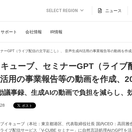
SELECT REGION
ニュース
Global Website (English)
サポート
会社情報
IR情報
JAPAN (日本語)
USA (English)
ナーGPT（ライブ配信の文字起こし）、 音声生成AI活用の事業報告等の動画を作成
THAILAND (Thai)
キューブ、セミナーGPT（ライブ
INDONESIA (Bahasa)
I活用の事業報告等の動画を作成、2
TAIWAN(繁體)
動議事録、生成AIの動画で負担を減らし、
.28
ブイキューブ（本社：東京都港区、代表取締役社長 国内CEO：高田雅
ライブ配信サービス「V-CUBE セミナー」に自然言語処理AIのGPTを活用