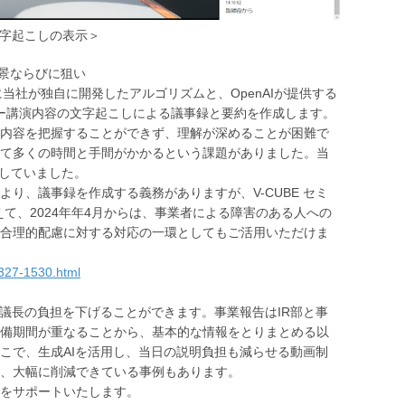
字起こしの表示＞
背景ならびに狙い
ー」に当社が独自に開発したアルゴリズムと、OpenAIが提供する
でセミナー講演内容の文字起こしによる議事録と要約を作成します。
内容を把握することができず、理解が深めることが困難で
て多くの時間と手間がかかるという課題がありました。当
供していました。
り、議事録を作成する義務がありますが、V-CUBE セミ
て、2024年年4月からは、事業者による障害のある人への
合理的配慮に対する対応の一環としてもご活用いただけま
0327-1530.html
議長の負担を下げることができます。事業報告はIR部と事
備期間が重なることから、基本的な情報をとりまとめる以
こで、生成AIを活用し、当日の説明負担も減らせる動画制
、大幅に削減できている事例もあります。
をサポートいたします。