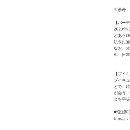
※参考
【バー
2020
どあらゆ
法令に適
なお、オ
※ 日本
【ブイ
ブイキュ
とで、時
が会うコ
会を平等
■報道関
E-mail：