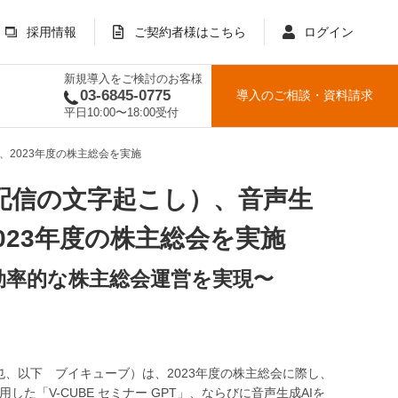
採用情報
ご契約者様はこちら
ログイン
新規導入をご検討のお客様
03-6845-0775
導入のご相談
・
資料請求
平日10:00〜18:00受付
、2023年度の株主総会を実施
配信の文字起こし）、音声生
023年度の株主総会を実施
効率的な株主総会運営を実現〜
也、以下 ブイキューブ）は、2023年度の株主総会に際し、
した「V-CUBE セミナー GPT」、ならびに音声生成AIを