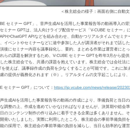
＜株主総会の様子：画面右側に自動文
CUBE セミナー GPT」、音声生成AIを活用した事業報告等の動画導入の
BE セミナー GPTは、法人向けライブ配信サービス「V-CUBE セミナ
per APIやChatGPT APIなどを組み合わせ、自動かつリアルタイム
、イベントやセミナーなどに途中参加した人が講演者がそれまで話した
演後にセミナー内容を議事録化し、要約、まとめる作業は運営者にとっ
れらの課題を解決するため、V-CUBE セミナー GPTを昨年3月から提
した株主総会でも、共通の課題を抱えています。株主総会では会社法によ
PTを使えば、議事録作成の負荷を少なくすることが可能です。これに加え
慮の提供が義務化されます（※）。リアルタイムの文字起こしにより、
BE セミナー GPT」について：
https://jp.vcube.com/news/release/2023
声生成AIを活用した事業報告等の動画の作成により、準備負荷と当日の
な調整の上、作成を進めていかなければなりませんが、決算期や総会準
日のコンテンツ制作の作り込みに着手できる企業は多くありません。そ
開発いたしました。実際に利用したところ、株主総会の事前準備負担を
能の採用で、株主総会の事前準備の負担を減らし、当日も効率的な運営