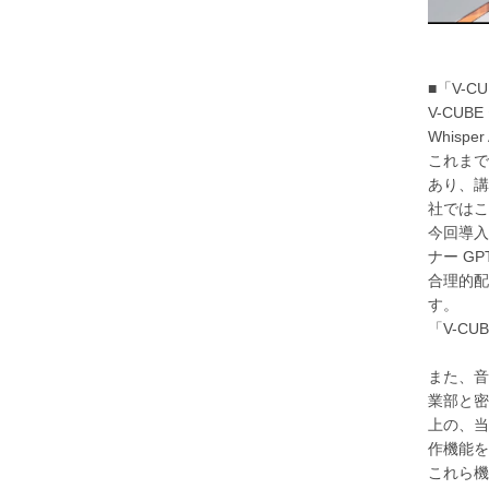
■「V-
V-CU
Whis
これまで
あり、講
社ではこ
今回導入
ナー G
合理的配
す。
「V-CU
また、音
業部と密
上の、当
作機能を
これら機