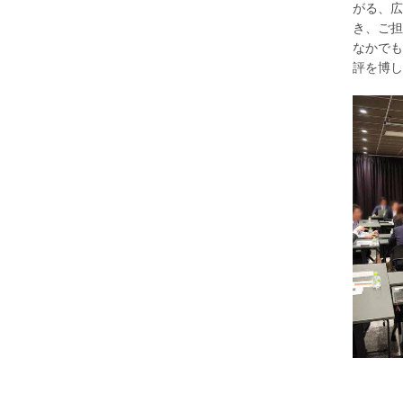
がる、広
き、ご担
なかでも
評を博し