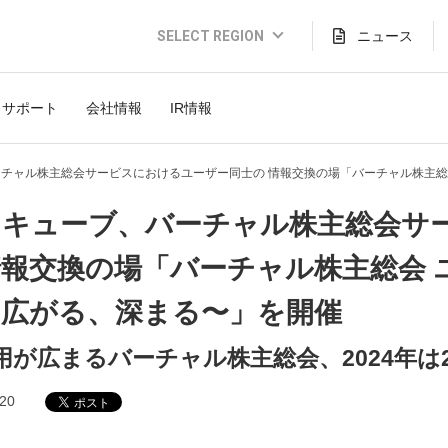
SELECT REGION
ニュース
Global Website (English)
サポート
会社情報
IR情報
JAPAN (日本語)
USA (English)
チャル株主総会サービスにおけるユーザー同士の 情報交換の場「バーチャル株主総会 
THAILAND (Thai)
イキューブ、バーチャル株主総会サ
INDONESIA (Bahasa)
報交換の場「バーチャル株主総会 ユー
TAIWAN(繁體)
、広がる、深まる〜」を開催
用が広まるバーチャル株主総会、2024年は
.20