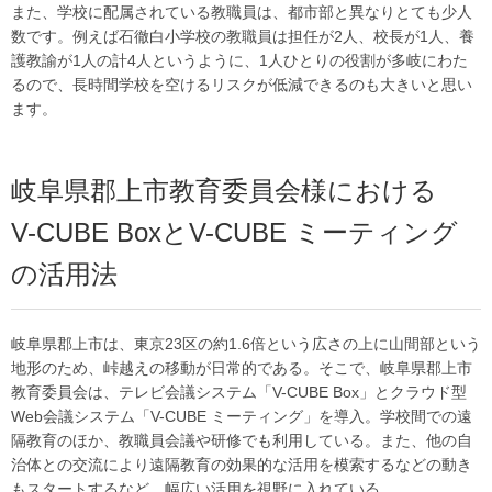
また、学校に配属されている教職員は、都市部と異なりとても少人
数です。例えば石徹白小学校の教職員は担任が2人、校長が1人、養
護教諭が1人の計4人というように、1人ひとりの役割が多岐にわた
るので、長時間学校を空けるリスクが低減できるのも大きいと思い
ます。
岐阜県郡上市教育委員会様における
V-CUBE BoxとV-CUBE ミーティング
の活用法
岐阜県郡上市は、東京23区の約1.6倍という広さの上に山間部という
地形のため、峠越えの移動が日常的である。そこで、岐阜県郡上市
教育委員会は、テレビ会議システム「V-CUBE Box」とクラウド型
Web会議システム「V-CUBE ミーティング」を導入。学校間での遠
隔教育のほか、教職員会議や研修でも利用している。また、他の自
治体との交流により遠隔教育の効果的な活用を模索するなどの動き
もスタートするなど、幅広い活用を視野に入れている。