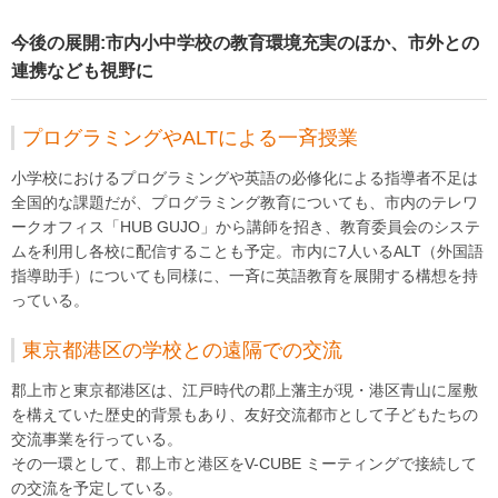
今後の展開:市内小中学校の教育環境充実のほか、市外との
連携なども視野に
プログラミングやALTによる一斉授業
小学校におけるプログラミングや英語の必修化による指導者不足は
全国的な課題だが、プログラミング教育についても、市内のテレワ
ークオフィス「HUB GUJO」から講師を招き、教育委員会のシステ
ムを利用し各校に配信することも予定。市内に7人いるALT（外国語
指導助手）についても同様に、一斉に英語教育を展開する構想を持
っている。
東京都港区の学校との遠隔での交流
郡上市と東京都港区は、江戸時代の郡上藩主が現・港区青山に屋敷
を構えていた歴史的背景もあり、友好交流都市として子どもたちの
交流事業を行っている。
その一環として、郡上市と港区をV-CUBE ミーティングで接続して
の交流を予定している。