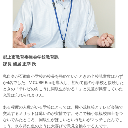
郡上市教育委員会学校教育課
課長 國居 正幸 氏
私自身が石徹白小学校の校長を務めていたときの全校児童数はわず
か4名でした。V-CUBE Boxを導入し、初めて他の小学校と接続した
ときの「テレビの向こうに同級生がおる！」と児童が興奮していた
光景は忘れられません。
ある程度の人数がいる学校にとっては、極小規模校とテレビ会議で
交流するメリットは薄いのが実情です。そこで極小規模校同士をつ
ないでみたところ、同級生がほしいという思いがマッチしたんでし
ょう。水を得た魚のように大喜びで意見交換をするんです。