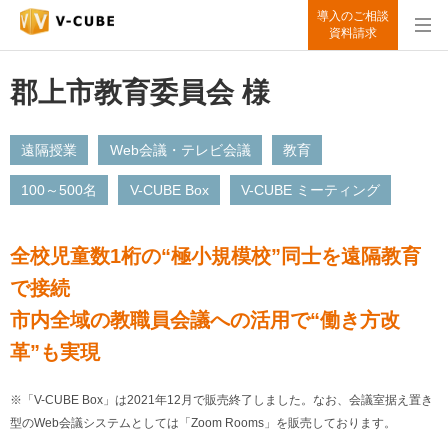
導入のご相談
資料請求
郡上市教育委員会 様
遠隔授業
Web会議・テレビ会議
教育
100～500名
V-CUBE Box
V-CUBE ミーティング
全校児童数1桁の“極小規模校”同士を遠隔教育
で接続
市内全域の教職員会議への活用で“働き方改
革”も実現
※「V-CUBE Box」は2021年12月で販売終了しました。なお、会議室据え置き
型のWeb会議システムとしては「Zoom Rooms」を販売しております。