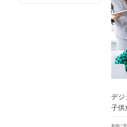
デジ
子供
各地に学習