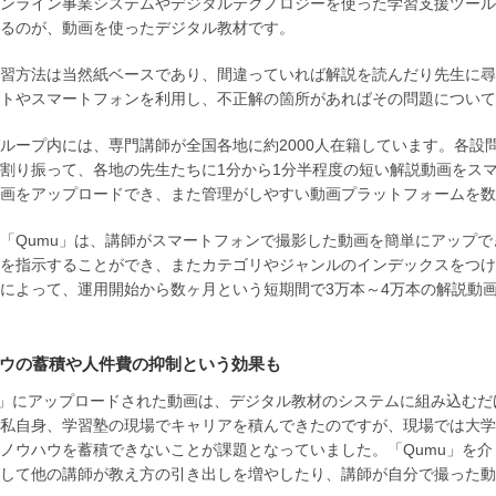
ンライン事業システムやデジタルテクノロジーを使った学習支援ツール
るのが、動画を使ったデジタル教材です。
習方法は当然紙ベースであり、間違っていれば解説を読んだり先生に尋
トやスマートフォンを利用し、不正解の箇所があればその問題について
ループ内には、専門講師が全国各地に約2000人在籍しています。各
割り振って、各地の先生たちに1分から1分半程度の短い解説動画をス
画をアップロードでき、また管理がしやすい動画プラットフォームを数
「Qumu」は、講師がスマートフォンで撮影した動画を簡単にアップ
を指示することができ、またカテゴリやジャンルのインデックスをつけ
によって、運用開始から数ヶ月という短期間で3万本～4万本の解説動
ウの蓄積や人件費の抑制という効果も
u」にアップロードされた動画は、デジタル教材のシステムに組み込む
私自身、学習塾の現場でキャリアを積んできたのですが、現場では大学
ノウハウを蓄積できないことが課題となっていました。「Qumu」を
して他の講師が教え方の引き出しを増やしたり、講師が自分で撮った動