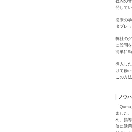
社内のオ
発してい
従来の学
タブレッ
弊社のグ
に設問を
簡単に動
導入した
けて修正
この方法
ノウハ
「Qum
ました。
め、指導
修に活用