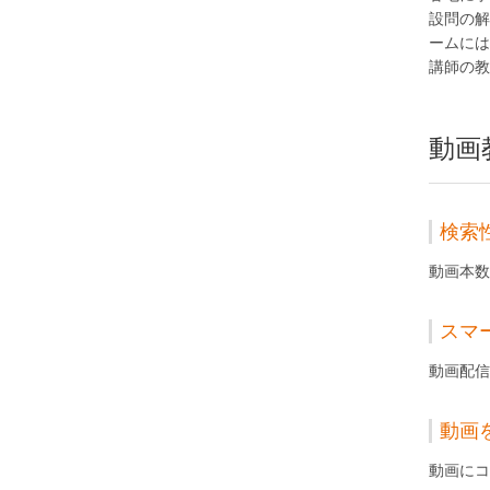
設問の解
ームには
講師の教
動画
検索
動画本数
スマ
動画配信
動画
動画にコ