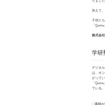
りました
加えて、
子供たち
「Qum
株式会社
学研
デジタル教
は、オン
がってい
「Qum
ている。
講師が