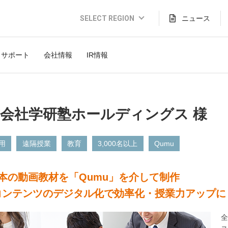
SELECT REGION
ニュース
Global Website (English)
サポート
会社情報
IR情報
JAPAN (日本語)
USA (English)
THAILAND (Thai)
会社学研塾ホールディングス 様
INDONESIA (Bahasa)
TAIWAN(繁體)
用
遠隔授業
教育
3,000名以上
Qumu
本の動画教材を「Qumu」を介して制作
コンテンツのデジタル化で効率化・授業力アップに
全