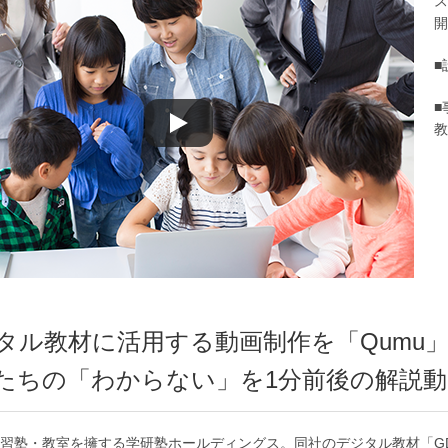
ス
開
■
■
教
タル教材に活用する動画制作を「Qumu
たちの「わからない」を1分前後の解説動
塾・教室を擁する学研塾ホールディングス。同社のデジタル教材「GDLS (Gakke