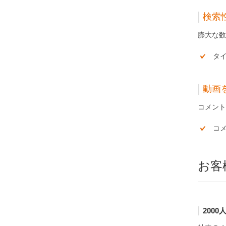
検索
膨大な数
タ
動画
コメント
コ
お客
200