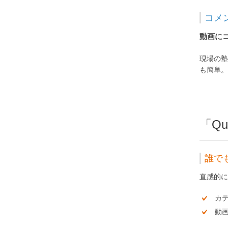
コメ
動画に
現場の塾
も簡単。
「Q
誰で
直感的に
カ
動