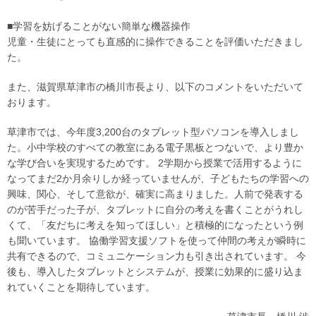
■学習を妨げることがない簡単な機器操作
児童・生徒にとっても直感的に操作できることを評価いただきまし
た。
また、滋賀県草津市の橋川市長より、以下のコメントをいただいて
おります。
草津市では、今年度3,200台のタブレット型パソコンを導入しまし
た。小中学校のすべての教室にある電子黒板とつないで、より豊か
な学び合いを実現するためです。 2学期から授業で活用するように
なってまだ2か月余りしか経っていませんが、子どもたちの学習への
興味、関心、そして意欲が、確実に高まりました。人前で発表する
のが苦手だった子が、タブレットに自分の考えを書くことがうれし
くて、「友だちに考えを知ってほしい」と積極的になったという例
も聞いています。 協働学習支援ソフトを使って仲間の考えが瞬時に
共有できるので、コミュニケーション力も引き出されています。 今
後も、導入したタブレットとシステムが、授業に効果的に盛り込ま
れていくことを期待しています。