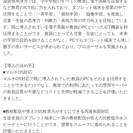
滋賀県草津市では、小中学校のすべての教室に電子黒板を設置する
など教育のICT化に力を入れており、タブレット端末を授業の中で
活用することで「一斉学習」「個別学習」「協働学習」を推進し、
児童・生徒の思考力・判断力・表現力等の学力向上を目指していま
す。既に導入されている電子黒板や教員のPCといったICT機器を利
活用することができ、教員にとっても児童・生徒にとっても、本来
の学習の目的を妨げることがなく、PCでもタブレット端末でも使い
勝手の良いサービスが求められており、プロポーザルを実施されま
した。
【導入の決め手】
■マルチOS対応
マルチOS対応で既に導入されていた教員のPCをそのまま活用する
ことができるだけでなく、教室での利用にあたっての専用サーバー
の新規設置が不要などコストと手間が軽減できることを評価いただ
きました。
■教材配信や答えの比較表示がすぐにできる高速画面対応
生徒全員のタブレット端末に一斉の教材配信や答えの比較提示をス
ピーディーに行うことができ、授業をスムーズに進められることを
評価いただきました。