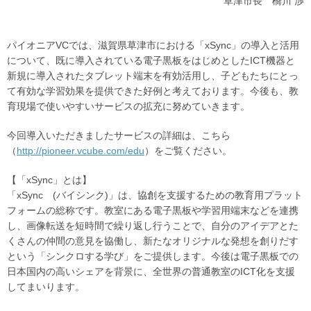
草津市長 橋川 渉
パイオニアVCでは、滋賀県草津市における「xSync」の導入と活用
について、既に導入されている電子黒板をはじめとしたICT機器と
新規に導入されたタブレット端末を有効活用し、子どもたちにとっ
て有効な学習効果を提供できた好例と考えております。今後も、教
育現場で使いやすいサービスの拡充に努めていきます。
今回導入いただきましたサービスの詳細は、こちら
（
http://pioneer.vcube.com/edu
）をご覧ください。
【「xSync」とは】
「xSync (バイシンク)」は、協創を支援するための教育用プラット
フォームの総称です。教室にある電子黒板や学習用端末などを連携
し、画像転送を短時間で繰り返し行うことで、自分のアイデアとた
くさんの仲間の意見を協働し、新たなオリジナルな発想を創りだす
という「シンクロする学び」をご提供します。今後は電子黒板での
日本国内の高いシェアを背景に、全世界の普通教室のICT化を支援
してまいります。