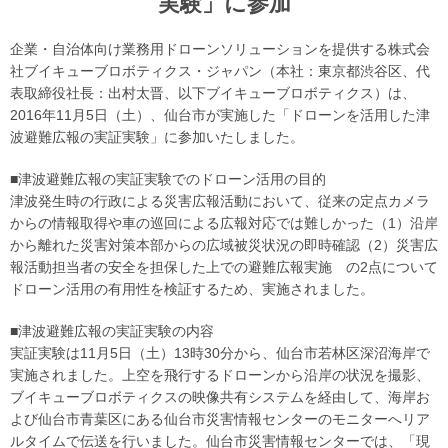
実験」に参加
企業・自治体向け業務用ドローンソリューションを提供する株式会
社ブイキューブロボティクス・ジャパン（本社：東京都渋谷区、代
表取締役社長：出村太晋、以下ブイキューブロボティクス）は、
2016年11月5日（土）、仙台市が実施した「ドローンを活用した津
波避難広報の実証実験」に参加いたしました。
■津波避難広報の実証実験でのドローン活用の目的
津波発生時の行政による災害広報活動において、従来の定点カメラ
からの情報取得や車の巡回による広報対応では難しかった（1）沿岸
から離れた災害対策本部からの広域被災状況の即時確認（2）災害広
報活動担当者の安全を担保した上での避難広報実施 の2点について
ドローン活用の有用性を検証するため、実施されました。
■津波避難広報の実証実験の内容
実証実験は11月5日（土）13時30分から、仙台市若林区深沼海岸で
実施されました。上空を飛行するドローンから沿岸の状況を撮影、
ブイキューブロボティクスの映像共有システムを経由して、海岸お
よび仙台市青葉区にある仙台市災害情報センターのモニターへリア
ルタイムで伝送を行いました。仙台市災害情報センターでは、「現