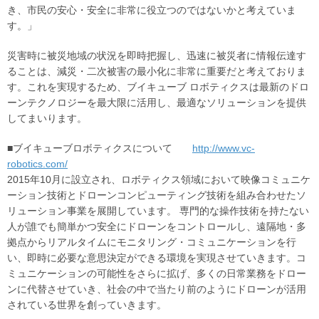
き、市民の安心・安全に非常に役立つのではないかと考えていま
す。」
災害時に被災地域の状況を即時把握し、迅速に被災者に情報伝達す
ることは、減災・二次被害の最小化に非常に重要だと考えておりま
す。これを実現するため、ブイキューブ ロボティクスは最新のドロ
ーンテクノロジーを最大限に活用し、最適なソリューションを提供
してまいります。
■ブイキューブロボティクスについて
http://www.vc-
robotics.com/
2015年10月に設立され、ロボティクス領域において映像コミュニケ
ーション技術とドローンコンピューティング技術を組み合わせたソ
リューション事業を展開しています。 専門的な操作技術を持たない
人が誰でも簡単かつ安全にドローンをコントロールし、遠隔地・多
拠点からリアルタイムにモニタリング・コミュニケーションを行
い、即時に必要な意思決定ができる環境を実現させていきます。コ
ミュニケーションの可能性をさらに拡げ、多くの日常業務をドロー
ンに代替させていき、社会の中で当たり前のようにドローンが活用
されている世界を創っていきます。