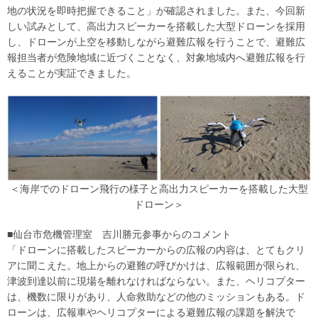
地の状況を即時把握できること」が確認されました。また、今回新
しい試みとして、高出力スピーカーを搭載した大型ドローンを採用
し、ドローンが上空を移動しながら避難広報を行うことで、避難広
報担当者が危険地域に近づくことなく、対象地域内へ避難広報を行
えることが実証できました。
＜海岸でのドローン飛行の様子と高出力スピーカーを搭載した大型
ドローン＞
■仙台市危機管理室 吉川勝元参事からのコメント
「ドローンに搭載したスピーカーからの広報の内容は、とてもクリ
アに聞こえた。地上からの避難の呼びかけは、広報範囲が限られ、
津波到達以前に現場を離れなければならない。また、ヘリコプター
は、機数に限りがあり、人命救助などの他のミッションもある。ド
ローンは、広報車やヘリコプターによる避難広報の課題を解決で