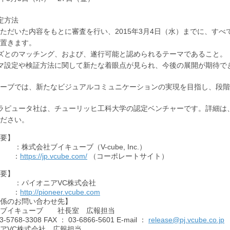
定方法
ただいた内容をもとに審査を行い、2015年3月4日（水）までに、す
置きます。
ズとのマッチング、および、遂行可能と認められるテーマであること。
マ設定や検証方法に関して新たな着眼点が見られ、今後の展開が期待で
ーブでは、新たなビジュアルコミュニケーションの実現を目指し、段階
ラピュータ社は、チューリッヒ工科大学の認定ベンチャーです。詳細は
ださい。
要】
株式会社ブイキューブ（V-cube, Inc.）
：
https://jp.vcube.com/
（コーポレートサイト）
要】
：パイオニアVC株式会社
：
http://pioneer.vcube.com
係のお問い合わせ先】
社ブイキューブ 社長室 広報担当
3-5768-3308
FAX
： 03-6866-5601 E-mail ：
release@pj.vcube.co.jp
アVC株式会社 広報担当