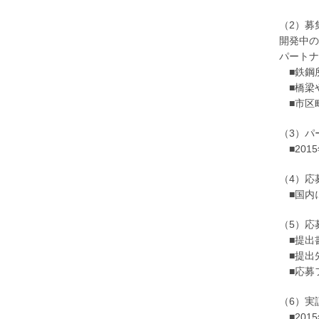
（2）募
開発中の
パートナ
■鉄鋼
■橋梁
■市区
（3）パ
■201
（4）応
■国内
（5）応
■提出
■提出
■応募
（6）実
■201