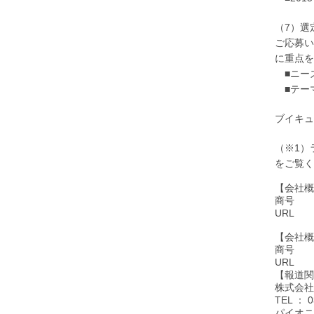
（7）選
ご応募い
に重点を
■ニー
■テー
ブイキュ
（※1）
をご覧く
【会社概
商号 ：
URL
【会社概
商号 
URL
【報道関
株式会
TEL
： 0
パイオニ