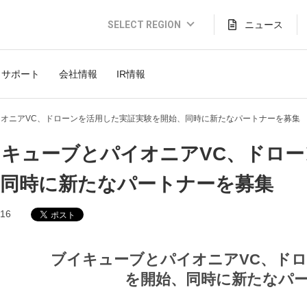
SELECT REGION
ニュース
Global Website (English)
サポート
会社情報
IR情報
JAPAN (日本語)
USA (English)
イオニアVC、ドローンを活用した実証実験を開始、同時に新たなパートナーを募集
THAILAND (Thai)
イキューブとパイオニアVC、ドロ
INDONESIA (Bahasa)
、同時に新たなパートナーを募集
TAIWAN(繁體)
.16
ブイキューブとパイオニアVC、ド
を開始、同時に新たなパ