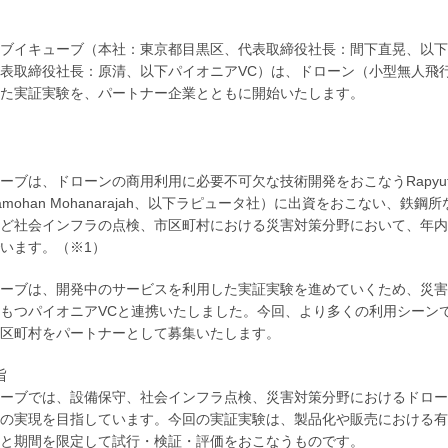
ブイキューブ（本社：東京都目黒区、代表取締役社長：間下直晃、以下
表取締役社長：原清、以下パイオニアVC）は、ドローン（小型無人飛
た実証実験を、パートナー企業とともに開始いたします。
ーブは、ドローンの商用利用に必要不可欠な技術開発をおこなうRapyuta
jamohan Mohanarajah、以下ラピュータ社）に出資をおこない
ど社会インフラの点検、市区町村における災害対策分野において、年内
います。（※1）
ーブは、開発中のサービスを利用した実証実験を進めていくため、災害
もつパイオニアVCと連携いたしました。今回、より多くの利用シーン
区町村をパートナーとして募集いたします。
旨
ーブでは、設備保守、社会インフラ点検、災害対策分野におけるドロー
の実現を目指しています。今回の実証実験は、製品化や販売における有
と期間を限定して試行・検証・評価をおこなうものです。