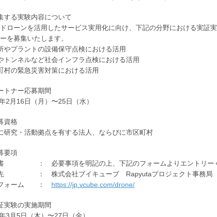
集する実験内容について
ドローンを活用したサービス実用化に向け、下記の分野における実証実
ーを募集いたします。
所やプラントの設備保守点検における活用
やトンネルなど社会インフラ点検における活用
町村の緊急災害対策における活用
ートナー応募期間
5年2月16日（月）〜25日（水）
募資格
に研究・活動拠点を有する法人、ならびに市区町村
募要項
書 ： 必要事項を明記の上、下記のフォームよりエントリー
先 ： 株式会社ブイキューブ Rapyutaプロジェクト事務局
フォーム ：
https://jp.vcube.com/drone/
証実験の実施期間
5年3月5日（木）〜27日（金）