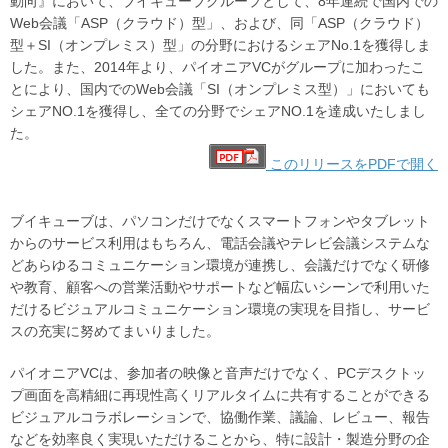
動向』において、ブイキューブグループとして、8年連続で国内での
Web会議「ASP（クラウド）型」、および、同「ASP（クラウド）
型＋SI（オンプレミス）型」の分野におけるシェアNo.1を獲得しま
した。また、2014年より、パイオニアVCがグループに加わったこ
とにより、国内でのWeb会議「SI（オンプレミス型）」においても
シェアNO.1を獲得し、全ての分野でシェアNO.1を達成いたしまし
た。
このリリースをPDFで開く
ブイキューブは、パソコンだけでなくスマートフォンやタブレット
からのサービス利用はもちろん、電話会議やテレビ会議システムな
どあらゆるコミュニケーション環境が連携し、会議だけでなく研修
や教育、顧客への営業活動やサポートなど幅広いシーンで利用いた
だけるビジュアルコミュニケーション環境の実現を目指し、サービ
スの充実に努めてまいりました。
パイオニアVCは、参加者の映像と音声だけでなく、PCデスクトッ
プ画面を高精細に再現性高くリアルタイムに共有することができる
ビジュアルコラボレーションで、協働作業、議論、レビュー、報告
などを効率良く実現いただけることから、特に設計・製造分野の企