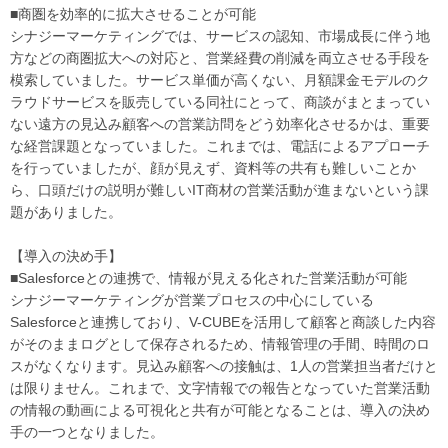
■商圏を効率的に拡大させることが可能
シナジーマーケティングでは、サービスの認知、市場成長に伴う地
方などの商圏拡大への対応と、営業経費の削減を両立させる手段を
模索していました。サービス単価が高くない、月額課金モデルのク
ラウドサービスを販売している同社にとって、商談がまとまってい
ない遠方の見込み顧客への営業訪問をどう効率化させるかは、重要
な経営課題となっていました。これまでは、電話によるアプローチ
を行っていましたが、顔が見えず、資料等の共有も難しいことか
ら、口頭だけの説明が難しいIT商材の営業活動が進まないという課
題がありました。
【導入の決め手】
■Salesforceとの連携で、情報が見える化された営業活動が可能
シナジーマーケティングが営業プロセスの中心にしている
Salesforceと連携しており、V-CUBEを活用して顧客と商談した内容
がそのままログとして保存されるため、情報管理の手間、時間のロ
スがなくなります。見込み顧客への接触は、1人の営業担当者だけと
は限りません。これまで、文字情報での報告となっていた営業活動
の情報の動画による可視化と共有が可能となることは、導入の決め
手の一つとなりました。