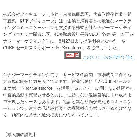
株式会社ブイキューブ（本社：東京都目黒区、代表取締役社長：間
下直晃、以下ブイキューブ）は、企業と消費者との最適なマーケテ
ィングコミュニケーションを支援する株式会社シナジーマーケティ
ング（本社：大阪市北区、代表取締役社長兼CEO：谷井 等、以下シ
ナジーマーケティング）に、8月27日より提供開始となった「V-
CUBE セールス＆サポート for Salesforce」を提供しました。
このリリースをPDFで開く
シナジーマーケティングでは、サービスの認知、市場成長に伴う地
方市場の開拓に力を入れています。営業活動に「V-CUBE セールス
＆サポート for Salesforce」を活用することで、訪問しない遠隔から
の営業活動を実現させると共に、往訪しない遠隔営業により成約ま
で実現したケースもあります。電話と異なり顔が見えるコミュニケ
ーションで、遠方の見込み顧客との商談機会を増加させるだけでな
く、効率的な営業地域の拡大につながっています。
【導入前の課題】