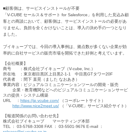
■顧客側は、サービスインストールが不要
「V-CUBE セールス＆サポート for Salesforce」を利用した見込み顧
客との商談において、顧客側は、サービスインストールの必要があ
りません。負担を全くかけないことは、導入の決め手の一つとなり
ました。
ブイキューブでは、今回の導入事例は、拠点数が多くない企業が効
率的に自社サービスの販売市場を開拓できた好例と考えています。
【会社概要】
商号 ：株式会社ブイキューブ（V-cube, Inc.）
所在地 ：東京都目黒区上目黒2-1-1 中目黒GTタワー20F
代表者 ：間下 直晃（ました なおあき）
事業内容：ビジュアルコミュニケーションツールの開発・販売
企業・教育機関などへのビジュアルコミュニケーションサービ
スの提供・システム構築
URL
：
https://jp.vcube.com/
（コーポレートサイト）
http://www.nice2meet.us/
（「V-CUBE」サービス紹介サイト）
【報道関係のお問い合わせ先】
株式会社ブイキューブ マーケティング本部
TEL
： 03-5768-3308
FAX
： 03-5501-9676 E-mail ：
release@pj.vcube.co.jp