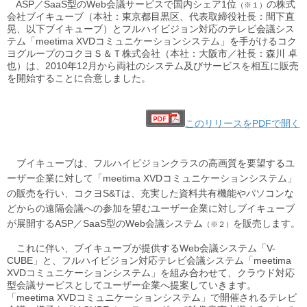
ASP／SaaS型のWeb会議サービスで国内シェア1位
の株式
（※１）
会社ブイキューブ（本社：東京都目黒区、代表取締役社長：間下直
晃、以下ブイキューブ）とフルハイビジョン対応のテレビ会議シス
テム「meetima XVDコミュニケーションシステム」を手がけるコク
ヨグループのコクヨＳ＆Ｔ株式会社（本社：大阪市／社長：森川 卓
也）は、2010年12月から両社のシステム及びサービスを相互に販売
を開始することに合意しました。
このリリースをPDFで開く
ブイキューブは、フルハイビジョンクラスの高画質を要望するユ
ーザー企業に対して「meetima XVDコミュニケーションシステム」
の販売を行い、コクヨS&Tは、充実した資料共有機能やパソコンな
どからの遠隔会議への参加を望むユーザー企業に対しブイキューブ
が展開するASP／SaaS型のWeb会議システム
を販売します。
（※２）
これに伴い、ブイキューブが提供するWeb会議システム「V-
CUBE」と、フルハイビジョン対応テレビ会議システム「meetima
XVDコミュニケーションシステム」を組み合わせて、クラウド対応
型会議サービスとしてユーザー企業へ提案していきます。
「meetima XVDコミュニケーションシステム」で開催されるテレビ