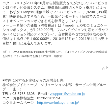
コクヨＳ＆Ｔが2009年10月から製造販売をてがけるフルハイビジョ
ン対応テレビ会議システム。映像高圧縮技術ＸＶＤ（※注）によっ
て、わずか１Mbpsの通信帯域でフルハイビジョン（1,920×1,080画
素）映像を伝送できるため、一般光インターネット回線でのローコ
ストオペレーションができる点を特長としています。
メーカー希望小売価格（消費税込）は「meetima XVDコミュニケー
ションボックス」が1,260,000円。フルハイビジョン対応カメラやフ
ルハイビジョン対応ディスプレイ、音響機器を含む推奨構成の参考
価格は１拠点で約1,900,000円。2010年12月から2011年11月の売上
目標５億円と見込んでおります。
※注： XVD Technology Holdings社が開発した、ブロックノイズといわれる映像破綻
を発生しにくい等の特徴を備える映像高圧縮技術
以上
■本件に関するお客様からのお問合せ先
株式会社ブイキューブ ソリューション本部 サービス企画グルー
プ （山下）
TEL：03-5768-3308 Email :
vsupport@vcube.co.jp
コクヨお客様相談室 0120-9201594
コクヨホームページ
http://www.kokuyo-st.co.jp/