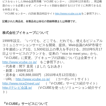
ビスをセットしたWeb会議専用機「V-CUBE センター」（2010年12月発売）。周辺機
器のセットを必要とせず、インターネット回線を接続するだけですぐに利用できる点
を特長とする。
「V-CUBE センター」の詳細:製品特設サイト
http://www.vcube.co.jp/
をご参照下さい。
記載された商品名、各製品名は各社の登録商標または商標です。
株式会社ブイキューブについて
1998年設立。「いつでも、どこでも、だれでも」使えるビジュアル
コミュニケーションサービスを開発、提供。Web会議のASP市場で
３年連続シェア1位、1,500社以上の導入を手がける。2010年5月17
日よりサービスのブランドを、従来の『nice to meet you』から、
『V-CUBE』に変更。ブイキューブの詳細については企業サイト
http://www.vcube.co.jp/
をご参照下さい。
・代表者：間下 直晃（ました なおあき）
・創業：1998年10月
・資本金：428,888,000円 （2010年4月12日現在）
・URL：
http://www.vcube.co.jp/
（コーポレートサイト）
http://www.nice2meet.us/
（『V-CUBE』サービス紹介サイト）
http://テレビ会議.jp/
（V-CUBEを使ったソリューション紹介サイ
ト）
『V-CUBE』サービスについて