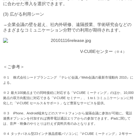
に合わせた導入を選択できます。
(3) 広がる利用シーン
→企業会議の壁を超え、社内外研修、遠隔授業、学術研究会などの
さまざまなコミュニケーション分野での利用が期待されます。
V-CUBEセンター
（※４）
＜ご参考＞
※１ 株式会社シードプランニング 『テレビ会議／Web会議の最新市場動向 2010』に
よる。
※２ 最大100拠点までの同時接続に対応する「V-CUBE ミーティング」のほか、10,000
拠点の双方向配信に対応できる「V-CUBE セミナー」、１to１コミュニケーションに特
化した「V-CUBE セールス＆サポート」など豊富なサービスを提供。
※３ iPhone、Android端末などのスマートフォンから遠隔会議に参加が可能に。電話
連携オプションを付加すれば携帯電話通話エリアからの参加できます。iPadに関して
は、音声・映像のやりとりは行えず資料共有のみとなります。
※４ タッチパネル型23インチ液晶搭載パソコンに「V-CUBE ミーティング」２年サー