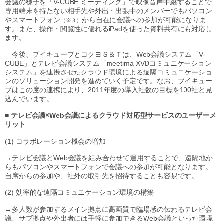
会議の様子を「V-CUBE ミーティング」で映像音声中継することで
専用端末を持たない相手先や外出・出張中のメンバーでもパソコン
やスマートフォン
から自在に会議への参加が可能になりま
（※３）
す。また、操作・閲覧性に優れるiPadを使った資料共有にも対応し
ます。
今後、ブイキューブとコクヨＳ＆Ｔは、Web会議システム「V-
CUBE」とテレビ会議システム「meetima XVDコミュニケーション
システム」を連携させたクラウド環境による遠隔コミュニケーショ
ンのソリューション開発を進めていく予定です。なお、ブイキュー
ブはこの度の連携により、2011年度の導入社数の目標を100社と見
込んでいます。
■ テレビ会議×Web会議によるクラウド対応型サービスのユーザーメ
リット
(1) コラボレーション機会の増加
→テレビ会議とWeb会議を組み合わせて運用することで、遠隔地か
らもパソコンやスマートフォンで会議への参加が可能となります。
自席からの参加や、社外の取引先を招待することも容易です。
(2) 効率的な遠隔コミュニケーション環境の構築
→多人数が参加するメイン拠点に高画質で臨場感の伝わるテレビ会
議、サブ拠点や外出者には手軽に参加できるWeb会議といった環境