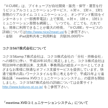
『V-CUBE』は、ブイキューブが自社開発・販売・保守・運営を行
うビジュアルコミュニケーションサービス。ｎ対ｎ、1対ｎ、1対1
形態のリアルタイム コミュニケーションと、オンデマンド配信をイ
ンターネット（一部携帯電話）上で実現。ｎ対ｎ、1対ｎ、1対1コ
ミュニケーション形態を網羅し、「いつでも、どこでも、だれで
も」簡単に利用できることが最大の特長。『V-CUBE』サービスの
詳細については
http://www.nice2meet.us/
をご参照下さい。
・金額 iPad資料共有ご利用料金 月額35,000円〜
コクヨS&T株式会社について
コクヨS&amp;T株式会社は、コクヨ株式会社の「分社・持株会社」
への移行に伴い、平成16年10月に発足しました。コクヨ株式会社は
明治38年の創業以来、文房具・事務用品の総合メーカーとしてさま
ざまなお客様に快適なオフィス支援サービスを提供しています。快
適で能率の高いワークスタイルを常に考える中で、平成21年より遠
隔会議「meetima XVDコミュニケーションシステム」の提供を開始
しました。コクヨS&T株式会社の詳細については企業サイト
http://www.kokuyo-st.co.jp/
をご参照下さい。
「meetima XVDコミュニケーションシステム」について