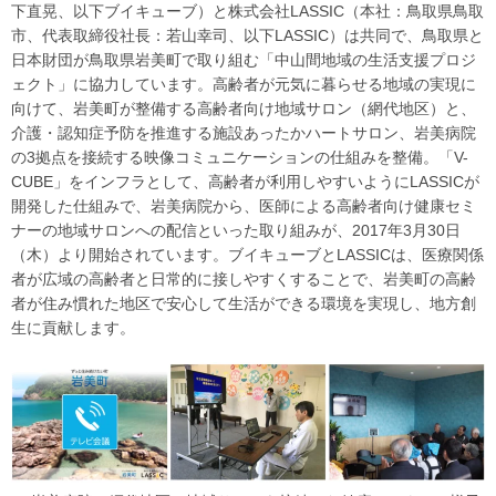
下直晃、以下ブイキューブ）と株式会社
LASSIC
（本社：鳥取県鳥取
市、代表取締役社長：若山幸司、以下
LASSIC
）は共同で、鳥取県と
日本財団が鳥取県岩美町で取り組む「中山間地域の生活支援プロジ
ェクト」に協力しています。高齢者が元気に暮らせる地域の実現に
向けて、岩美町が整備する高齢者向け地域サロン（網代地区）と、
介護・認知症予防を推進する施設あったかハートサロン、岩美病院
の
3
拠点を接続する映像コミュニケーションの仕組みを整備。「
V-
CUBE
」をインフラとして、高齢者が利用しやすいように
LASSIC
が
開発した仕組みで、岩美病院から、医師による高齢者向け健康セミ
ナーの地域サロンへの配信といった取り組みが、
2017
年
3
月
30
日
（木）より開始されています。ブイキューブと
LASSIC
は、医療関係
者が広域の高齢者と日常的に接しやすくすることで、岩美町の高齢
者が住み慣れた地区で安心して生活ができる環境を実現し、地方創
生に貢献します。