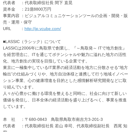
代表者 ：代表取締役社長 間下 直晃
資本金 ：21億8800万円
事業内容 ：ビジュアルコミュニケーションツールの企画・開発・販
売・運用・保守
URL ：
http://jp.vcube.com/
■LASSIC（ラシック）について
LASSICは2006年に鳥取県で創業し、『～鳥取発～ ITで地方創生』
を経営理念に、ITを通じてポテンシャルや魅力に溢れた地方の活性
化、地方創生の実現を目指している企業です。
東京に一極集中しているIT業界の経済活動を地方に分散させる“地方
輸出”の仕組みづくりや、地方自治体様と連携して行う地域イノベー
ション事業、心の健康増進を目的とした感情解析研究開発などに取
り組んでいます。
人々が心豊かに働ける環境を整えると同時に、社会に向けて新しい
価値を発信し、日本全体の経済活動を盛り上げるべく、事業を推進
しています。
本 社 ：〒680-0843 鳥取県鳥取市南吉方3-201-3
代表者 ：代表取締役社長 若山 幸司、代表取締役副社長 西尾 知