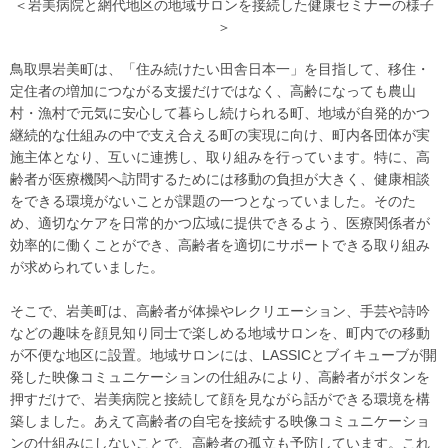
＜岩美病院と網代地区の地域サロンを接続した健康セミナーの様子
＞
鳥取県岩美町は、「住み続けたい田舎日本一」を目指して、移住・
定住者の増加につながる支援だけではなく、高齢になっても農山
村・漁村で元気に安心して暮らし続けられる町、地域が自発的かつ
継続的な仕組みの中で支え合える町の実現に向け、町内各団体が実
施主体となり、互いに連携し、取り組みを行っています。特に、高
齢者が医療機関へ訪問するためには移動の負担が大きく、健康相談
をできる環境がないことが課題の一つとなっていました。そのた
め、適切なケアを日常的かつ広域に提供できるよう、医療関係者が
効率的に働くことができ、高齢者を適切にサポートできる取り組み
が求められていました。
そこで、岩美町は、高齢者が体操やレクリエーション、手芸や詩吟
などの趣味を顔見知り同士で楽しめる地域サロンを、町内での移動
が不便な地区に設置。地域サロンには、LASSICとブイキューブが開
発した映像コミュニケーションの仕組みにより、高齢者がボタンを
押すだけで、岩美病院と接続して顔を見ながら話ができる環境を構
築しました。あえて高齢者の自宅を接続する映像コミュニケーショ
ンの仕組みにしないことで、高齢者の孤立も予防しています。これ