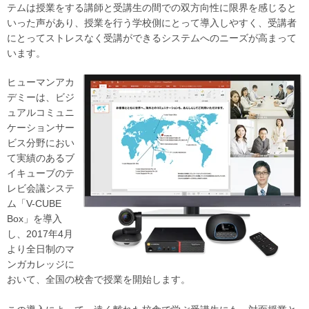
テムは授業をする講師と受講生の間での双方向性に限界を感じると
いった声があり、授業を行う学校側にとって導入しやすく、受講者
にとってストレスなく受講ができるシステムへのニーズが高まって
います。
ヒューマンアカ
デミーは、ビジ
ュアルコミュニ
ケーションサー
ビス分野におい
て実績のあるブ
イキューブのテ
レビ会議システ
ム「V-CUBE
Box」を導入
し、2017年4月
より全日制のマ
ンガカレッジに
おいて、全国の校舎で授業を開始します。