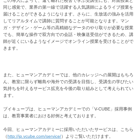
この導入によって、遠く離れた校舎で学ぶ受講生にも、対面授業と
同じ感覚で、業界の第一線で活躍する人気講師によるライブ授業を
届けることができるようになります。さらに、生放送の強みを活用
してリアルタイムで講師に質問することが可能となります。マン
ガ・デザイン・ゲーム等の高精細なデータのやり取りが必要な授業
でも、簡単な操作で双方向での会話・映像送受信ができるため、講
師が近くにいるようなイメージでオンライン授業を受けることがで
きます。
また、ヒューマンアカデミーでは、他のカレッジへの展開はもちろ
ん、教室に限らず離島や海外での受講を目指し、受講生の学びたい
気持ちを叶えるサービス拡充を今後の取り組みとして考えられてい
ます。
ブイキューブは、ヒューマンアカデミーでの「V-CUBE」採用事例
は、教育事業者における好例と考えております。
今回、ヒューマンアカデミーに採用いただいたサービスは、こちら
（
http://jp.vcube.com/service/
）よりご覧いただけます。