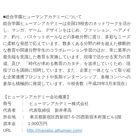
■総合学園ヒューマンアカデミーについて
総合学園ヒューマンアカデミーは全国19校舎のネットワークを活か
し、マンガ、ゲーム、デザインをはじめ、ファッション、ヘアメイ
ク、釣り、バスケットボールなどの多岐分野に渡り、多彩なニーズ
に柔軟な発想で応えています。数多くある分野の枠を超えた横断的
な教育や関連分野学生のコラボレーション学習のほか、常に業界の
最先端を意識した教育を実施しています。現場で活かせる実力の育
成、及び、「時代が求める教育のカタチ」を追求していくため、現
役プロを講師に招聘しています。また、企業と一体となって取り組
む企業連携プロジェクトや長期インターンシップ、各種コンペへの
参加も積極的に推奨しています。※校舎数（平成29年3月末現在）
【ヒューマンアカデミー会社概要】
商号 ： ヒューマンアカデミー株式会社
代表者 ： 代表取締役 新井孝高
所在地 ： 東京都新宿区西新宿7-5-25西新宿木村屋ビル1階
資本金 : 1,000万円
URL ：
http://manabu.athuman.com/