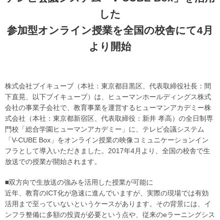
した
参加型オンライン授業を全国の校舎にて4月
より開始
株式会社ブイキューブ（本社：東京都目黒区、代表取締役社長：間
下直晃、以下ブイキューブ）は、ヒューマンホールディングス株式
会社の事業子会社で、教育事業を運営するヒューマンアカデミー株
式会社（本社：東京都新宿区、代表取締役：新井 孝高）の全日制専
門校「総合学園ヒューマンアカデミー」に、テレビ会議システム
「V-CUBE Box」をオンライン授業の映像コミュニケーションイン
フラとして導入いただきました。2017年4月より、全国の校舎で生
放送での授業が開始されます。
■双方向で生放送の強みを活用した授業が可能に
近年、教育のICT化が急速に進んでいますが、実際の現場では有効
活用まで至っていないというケースがあります。その背景には、イ
ンフラ整備に多額の投資が必要という点や、従来のeラーニングシス