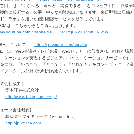
窓口」は、”くらべる。選べる。納得できる。”をコンセプトに、取扱金融
観的に診断する、公平・中立な相談窓口となります。来店型相談店舗と
ド・ラボ」を用いた個別相談サービスを提供しています。
CMは、こちらからもご覧いただけます。
/www.youtube.com/channel/UC_DZMTzljENkuB7pIhORw4w
CUBE」について
https://jp.vcube.com/service
UBE」は、Web会議やテレビ会議、Webセミナーに代表され、離れた
ニケーションを実現するビジュアルコミュニケーションサービスです。国
を達成。「いつでも」「どこでも」『だれでも』をコンセプトに、企業
イフスタイル分野での利用も進んでいます。
券会社概要】
： 髙木証券株式会社
 ：
http://www.takagi-sec.co.jp/
ューブ会社概要】
株式会社ブイキューブ（V-cube, Inc.）
 ：
http://jp.vcube.com/