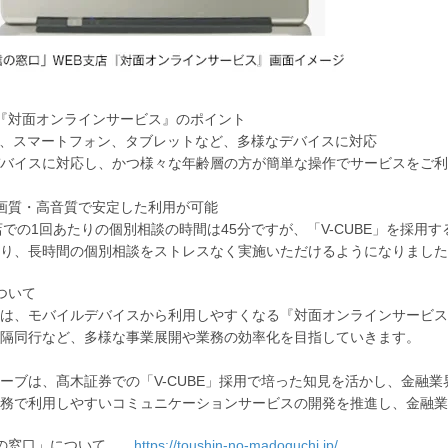
『対面オンラインサービス』のポイント
C、スマートフォン、タブレットなど、多様なデバイスに対応
バイスに対応し、かつ様々な年齢層の方が簡単な操作でサービスをご利
画質・高音質で安定した利用が可能
店での1回あたりの個別相談の時間は45分ですが、「V-CUBE」を採
り、長時間の個別相談をストレスなく実施いただけるようになりました
ついて
は、モバイルデバイスから利用しやすくなる『対面オンラインサービス
隔同行など、多様な事業展開や業務の効率化を目指していきます。
ーブは、髙木証券での「V-CUBE」採用で培った知見を活かし、金融
務で利用しやすいコミュニケーションサービスの開発を推進し、金融業
信の窓口」について
https://toushin-no-madoguchi.jp/