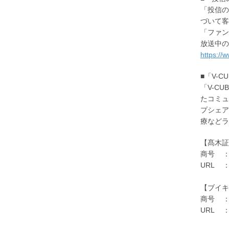
「投信の
づいて客
「ファン
放送中の
https:/
■「V-
「V-C
たコミュ
プシェア
療などラ
【髙木証
商号 
URL
【ブイキ
商号 ： 
URL