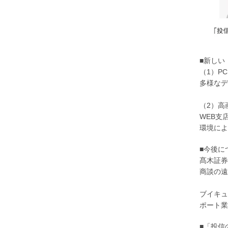
■新しい
（1）P
多様なデ
（2）高
WEB支
環境によ
■今後に
髙木証券
商談の遠
ブイキュ
ポート業
■「投