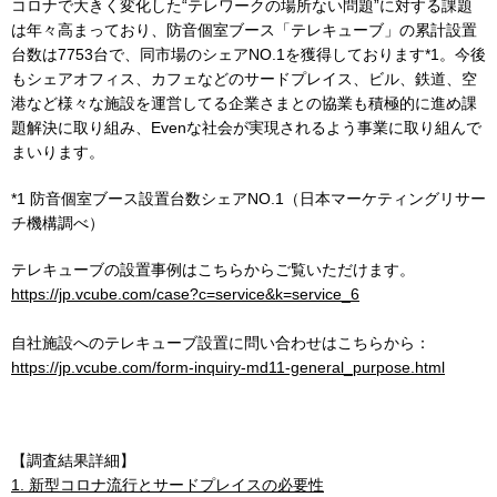
コロナで大きく変化した“テレワークの場所ない問題”に対する課題
は年々高まっており、防音個室ブース「テレキューブ」の累計設置
台数は7753台で、同市場のシェアNO.1を獲得しております*1。今後
もシェアオフィス、カフェなどのサードプレイス、ビル、鉄道、空
港など様々な施設を運営してる企業さまとの協業も積極的に進め課
題解決に取り組み、Evenな社会が実現されるよう事業に取り組んで
まいります。
*1 防音個室ブース設置台数シェアNO.1（日本マーケティングリサー
チ機構調べ）
テレキューブの設置事例はこちらからご覧いただけます。
https://jp.vcube.com/case?c=service&k=service_6
自社施設へのテレキューブ設置に問い合わせはこちらから：
https://jp.vcube.com/form-inquiry-md11-general_purpose.html
【調査結果詳細】
1. 新型コロナ流行とサードプレイスの必要性