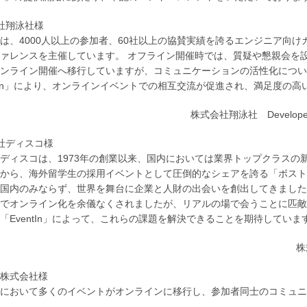
社翔泳社様
は、4000人以上の参加者、60社以上の協賛実績を誇るエンジニア向けカンファ
ァレンスを主催しています。 オフライン開催時では、質疑や懇親会を
オンライン開催へ移行していますが、コミュニケーションの活性化につい
ntIn」により、オンラインイベントでの相互交流が促進され、満足度の
株式会社翔泳社 Developer
社ディスコ様
ディスコは、1973年の創業以来、国内においては業界トップクラスの
から、海外留学生の採用イベントとして圧倒的なシェアを誇る「ボスト
国内のみならず、世界を舞台に企業と人財の出会いを創出してきました
でオンライン化を余儀なくされましたが、リアルの場で会うことに匹敵
「EventIn」によって、これらの課題を解決できることを期待していま
株
an株式会社様
において多くのイベントがオンラインに移行し、参加者同士のコミュニ