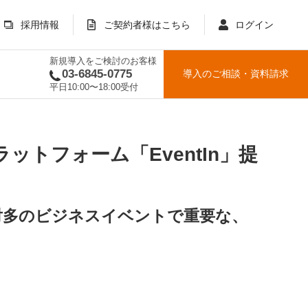
採用情報
ご契約者様はこちら
ログイン
新規導入をご検討のお客様
03-6845-0775
導入のご相談
・
資料請求
平日10:00〜18:00受付
トフォーム「EventIn」提
対多のビジネスイベントで重要な、