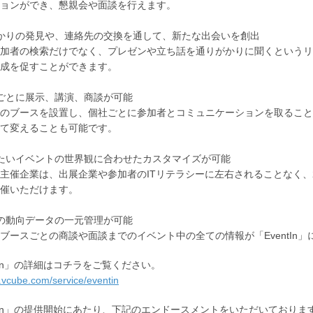
ョンができ、懇親会や面談を行えます。
かりの発見や、連絡先の交換を通して、新たな出会いを創出
加者の検索だけでなく、プレゼンや立ち話を通りがかりに聞くというリ
成を促すことができます。
ごとに展示、講演、商談が可能
のブースを設置し、個社ごとに参加者とコミュニケーションを取ること
て変えることも可能です。
たいイベントの世界観に合わせたカスタマイズが可能
主催企業は、出展企業や参加者のITリテラシーに左右されることなく、
催いただけます。
の動向データの一元管理が可能
ブースごとの商談や面談までのイベント中の全ての情報が「EventIn
ntIn」の詳細はコチラをご覧ください。
jp.vcube.com/service/eventin
ntIn」の提供開始にあたり、下記のエンドースメントをいただいておりま