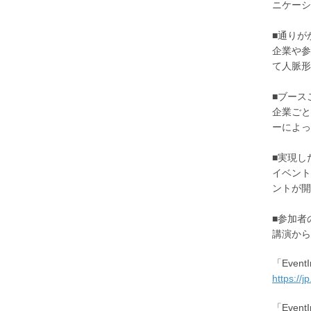
ニケーシ
■通りが
企業や参
て人脈形
■ブース
企業ごと
ーによっ
■実現し
イベント
ントが開
■参加者
講演から
「Eve
https://
「Eve