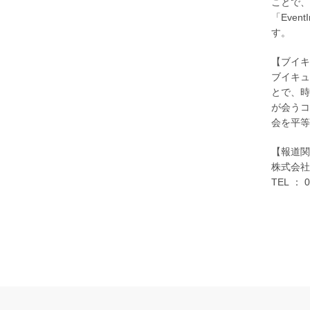
ことで、
「Eve
す。
【ブイ
ブイキュ
とで、時
が会うコ
会を平等
【報道関
株式会
TEL ： 