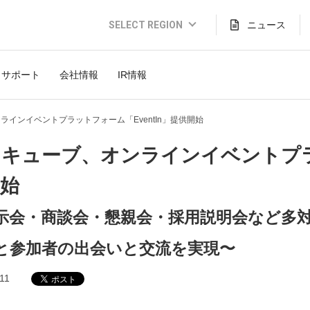
SELECT REGION
ニュース
Global Website (English)
サポート
会社情報
IR情報
JAPAN (日本語)
USA (English)
ラインイベントプラットフォーム「EventIn」提供開始
THAILAND (Thai)
キューブ、オンラインイベントプラッ
INDONESIA (Bahasa)
始
TAIWAN(繁體)
示会・商談会・懇親会・採用説明会など多
と参加者の出会いと交流を実現〜
11