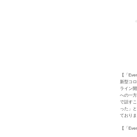
【「Eve
新型コロ
ライン開
への一方
で話すこ
った」と
ておりま
【「Eve