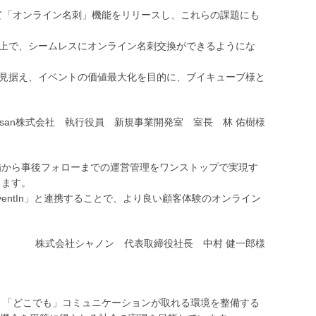
おいて「オンライン名刺」機能をリリースし、これらの課題にも
tIn上で、シームレスにオンライン名刺交換ができるようにな
も将来的に見据え、イベントの価値最大化を目的に、ブイキューブ様と
nsan株式会社 執行役員 新規事業開発室 室長 林 佑樹様
事前準備から事後フォローまでの運営管理をワンストップで実現す
ります。
ntIn」と連携することで、より良い顧客体験のオンライン
株式会社シャノン 代表取締役社長 中村 健一郎様
も」「どこでも」コミュニケーションが取れる環境を整備する