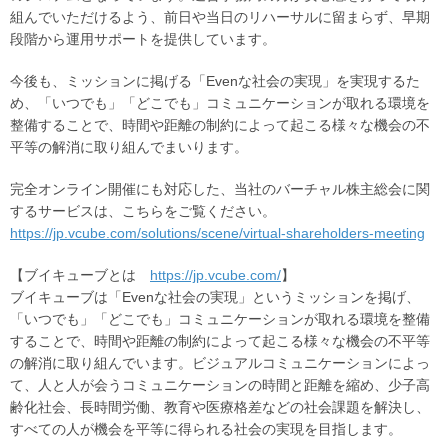
組んでいただけるよう、前日や当日のリハーサルに留まらず、早期
段階から運用サポートを提供しています。
今後も、ミッションに掲げる「Evenな社会の実現」を実現するた
め、「いつでも」「どこでも」コミュニケーションが取れる環境を
整備することで、時間や距離の制約によって起こる様々な機会の不
平等の解消に取り組んでまいります。
完全オンライン開催にも対応した、当社のバーチャル株主総会に関
するサービスは、こちらをご覧ください。
https://jp.vcube.com/solutions/scene/virtual-shareholders-meeting
【ブイキューブとは
https://jp.vcube.com/
】
ブイキューブは「Evenな社会の実現」というミッションを掲げ、
「いつでも」「どこでも」コミュニケーションが取れる環境を整備
することで、時間や距離の制約によって起こる様々な機会の不平等
の解消に取り組んでいます。ビジュアルコミュニケーションによっ
て、人と人が会うコミュニケーションの時間と距離を縮め、少子高
齢化社会、長時間労働、教育や医療格差などの社会課題を解決し、
すべての人が機会を平等に得られる社会の実現を目指します。