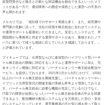
前質問受付など株主との新たな対話機会を創出できるといったメリ
ットがある一方で、通信障害への懸念や漠然とした運営への不安の
声も聞かれます。
メルカリでは、「他社様でのサポート実績も多く、また、経営層や
専門家の見解に沿って、当社の目指す株主総会に合わせてシステム
や運用サポートも最適化いただきました。安定したシステムで、早
期段階から事務局と伴走する運用サポートがあり、蓄積されたノウ
ハウに基づいて様々な相談に応じていただき感謝しております。」
と評価されています。
ブイキューブでは、出席型ならびに参加型のハイブリッド型バーチ
ャル株主総会の開催に対応するシステムと運用サポートに加え、完
全オンライン開催に対応する「バーチャルオンリー株主総会配信サ
ービス」を提供しております。2021年1月から9月にかけて、150社
以上のバーチャル株主総会を開催支援し、バーチャルオンリーやハ
イブリッド出席型形式の開催支援の実績も昨年より増加しておりま
す。バーチャル株主総会に必要な機能が充足しているだけでなく、
IT面での障害が起因となったバーチャル株主総会自体の中止を回避
できるよう、配信機材や配信システムなどを冗長化した安心・安全
のシステムとなっています。運営事務局の方が安心感を持って取り