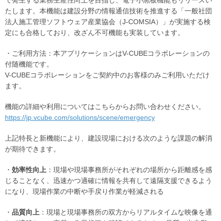
で発生する業務生産性向上を目指し、電子小黒板機能もリリースい
たします。本機能は建設分野の情報通信技術を推進する「一般社団
法人施工管理ソフトウェア産業協会（J-COMSIA）」が実施する検
定にも合格しており、改ざん不可機能も実装しています。
・ご利用方法：本アプリケーションはV-CUBEコラボレーションの
付随機能です。
V-CUBEコラボレーションをご契約中のお客様のみご利用いただけ
ます。
機能の詳細や利用についてはこちらからお問い合わせください。
https://jp.vcube.com/solutions/scene/emergency
上記特長と新機能により、建設現場における次のような課題の解消
が期待できます。
・
効率性向上
：現場や現場事務所がそれぞれの場所から距離感を感
じることなく、迅速かつ適確に情報を共有して遠隔支援できるよう
になり、現場作業の中断や手戻り作業が軽減される
・
品質向上
：現場と現場事務所の双方からリアルタイムな映像を通