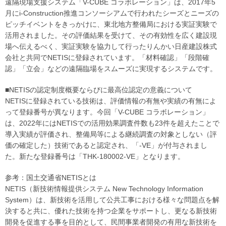
遠隔現場支援システム「V-CUBE コラボレーション」は、2017年5
月にi-Construction推進コンソーシアムで行われたシーズとニーズの
ピッチイベントをきっかけに、東北地方整備局における実証実験で
活用されました。その評価結果を受けて、その有効性を広く建設現
場へ伝えるべく、実証実験を協力して行ったりんかい日産建設株式
会社と共同でNETISに登録されています。「材料確認」「段階確
認」「立会」などの遠隔臨場をスムーズに実現するシステムです。
■NETISの認定制度概要ならびに最高位認定の意義について
NETISに登録されている技術は、評価情報の有無や実績の有無によ
って登録番号が異なります。今回「V-CUBE コラボレーション」
は、2022年にはNETISでの活用効果調査件数も23件を超えたことで
導入実績が評価され、整備局等による継続調査の対象としない（評
価の確定した）技術であると認定され、「-VE」が付与されまし
た。新たな登録番号は「THK-180002-VE」となります。
参考：国土交通省NETISとは
NETIS（新技術情報提供システム New Technology Information
System）は、新技術を活用して公共工事における様々な問題点を解
決すると共に、優れた技術を持つ企業をサポートし、更なる新技術
開発を促進する事を目的として、民間事業者開発の有用な新技術を