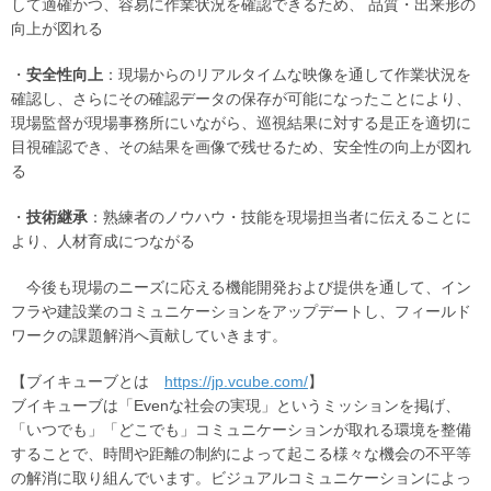
して適確かつ、容易に作業状況を確認できるため、 品質・出来形の
向上が図れる
・
安全性向上
：現場からのリアルタイムな映像を通して作業状況を
確認し、さらにその確認データの保存が可能になったことにより、
現場監督が現場事務所にいながら、巡視結果に対する是正を適切に
目視確認でき、その結果を画像で残せるため、安全性の向上が図れ
る
・
技術継承
：熟練者のノウハウ・技能を現場担当者に伝えることに
より、人材育成につながる
今後も現場のニーズに応える機能開発および提供を通して、イン
フラや建設業のコミュニケーションをアップデートし、フィールド
ワークの課題解消へ貢献していきます。
【ブイキューブとは
https://jp.vcube.com/
】
ブイキューブは「Evenな社会の実現」というミッションを掲げ、
「いつでも」「どこでも」コミュニケーションが取れる環境を整備
することで、時間や距離の制約によって起こる様々な機会の不平等
の解消に取り組んでいます。ビジュアルコミュニケーションによっ