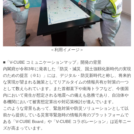
＜利用イメージ＞
■「V-CUBE コミュニケーションマップ」開発の背景
内閣府が令和3年に発表した「防災・減災、国土強靱化新時代の実現
のための提言（※1）」には、デジタル・防災新時代と称し、将来的
な実現が望まれる施策としてリアルタイムの情報共有が対策の一つ
として数えられています。また首都直下や南海トラフなど、今後国
内において発生が想定される地震への備えも急務であり、自治体や
各機関において被害想定算出や対応策検討が進んでいます。
このような背景もあって、緊急対策や防災ソリューションとして以
前から提供している災害等緊急時の情報共有のプラットフォームで
ある「V-CUBE Board」や「V-CUBE コラボレーション」は近年ニー
ズが高まっています。