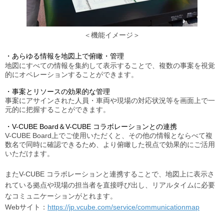
＜機能イメージ＞
・あらゆる情報を地図上で俯瞰・管理
地図にすべての情報を集約して表示することで、複数の事案を視覚
的にオペレーションすることができます。
・事案とリソースの効果的な管理
事案にアサインされた人員・車両や現場の対応状況等を画面上で一
元的に把握することができます。
・V-CUBE Board＆V-CUBE コラボレーションとの連携
V-CUBE Board上でご使用いただくと、その他の情報とならべて複
数名で同時に確認できるため、より俯瞰した視点で効果的にご活用
いただけます。
またV-CUBE コラボレーションと連携することで、地図上に表示さ
れている拠点や現場の担当者を直接呼び出し、リアルタイムに必要
なコミュニケーションがとれます。
Webサイト：
https://jp.vcube.com/service/communicationmap