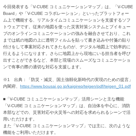
今回発表する「V-CUBE コミュニケーションマップ」は、「V-CUBE
Board」や「V-CUBE コラボレーション」といったプラットフォー
ム上で機能する、リアルタイムコミュニケーションを支援するソフ
トウェアです。従来の地図を使った災害対策システムとブイキュー
ブのオンラインコミュニケーションの強みを融合させており、これ
までは紙の地図の上に透明フィルムを貼って書き込みや付箋の貼り
付けをして事案対応されてきたものが、デジタル地図上で効率的に
行えるようになります。さらに地図上から現地にいる担当者を呼び
出すことができるなど、本部と現場のスムーズなコミュニケーショ
ンで有事の際の適切な対応を支援します。
※1 出典：「防災・減災、国土強靱化新時代の実現のための提言」
内閣府、
https://www.bousai.go.jp/kaigirep/teigen/pdf/teigen_01.pdf
■「V-CUBE コミュニケーションマップ」活用シーンと主な機能
「V-CUBE コミュニケーションマップ」は、自治体を中心に、消防
本部などでの、災害対応や火災等への対応を求められるシーンで活
用いただけます。
また「V-CUBE コミュニケーションマップ」では主に、次のような
機能をご利用いただけます。