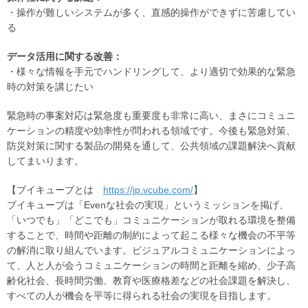
・操作が難しいシステムが多く、直感的操作ができずに苦慮してい
る
データ活用に関する改善：
・様々な情報を手元でハンドリングして、より適切で効果的な緊急
時の対策を講じたい
緊急時の事案対応は緊急度も重要度も非常に高い、まさにコミュニ
ケーションの精度や効率性が問われる領域です。今後も緊急対策、
防災対策に関する製品の開発を通して、公共領域の課題解決へ貢献
してまいります。
【ブイキューブとは
https://jp.vcube.com/
】
ブイキューブは「Evenな社会の実現」というミッションを掲げ、
「いつでも」「どこでも」コミュニケーションが取れる環境を整備
することで、時間や距離の制約によって起こる様々な機会の不平等
の解消に取り組んでいます。ビジュアルコミュニケーションによっ
て、人と人が会うコミュニケーションの時間と距離を縮め、少子高
齢化社会、長時間労働、教育や医療格差などの社会課題を解決し、
すべての人が機会を平等に得られる社会の実現を目指します。