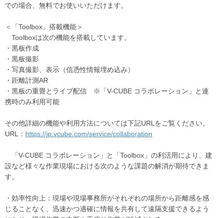
での場合、無料でお使いいただけます。
＜「Toolbox」搭載機能＞
Toolboxは次の機能を搭載しています。
・黒板作成
・黒板撮影
・写真撮影、表示（信憑性情報埋め込み）
・距離計測AR
・黒板の重畳とライブ配信 ※「V-CUBE コラボレーション」と連
携時のみ利用可能
その他詳細の機能や利用方法については下記URLをご覧ください。
URL：
https://jp.vcube.com/service/collaboration
「V-CUBE コラボレーション」と「Toolbox」の利活用により、建
設など様々な作業現場における次のような課題の解消が期待できま
す。
・効率性向上：現場や現場事務所がそれぞれの場所から距離感を感
じることなく、迅速かつ適確に情報を共有して遠隔支援できるよう