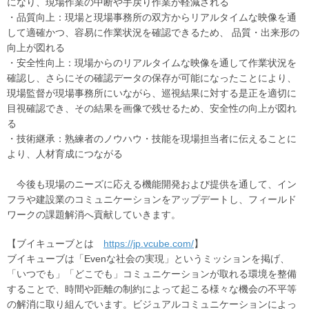
になり、現場作業の中断や手戻り作業が軽減される
・品質向上：現場と現場事務所の双方からリアルタイムな映像を通
して適確かつ、容易に作業状況を確認できるため、 品質・出来形の
向上が図れる
・安全性向上：現場からのリアルタイムな映像を通して作業状況を
確認し、さらにその確認データの保存が可能になったことにより、
現場監督が現場事務所にいながら、巡視結果に対する是正を適切に
目視確認でき、その結果を画像で残せるため、安全性の向上が図れ
る
・技術継承：熟練者のノウハウ・技能を現場担当者に伝えることに
より、人材育成につながる
今後も現場のニーズに応える機能開発および提供を通して、イン
フラや建設業のコミュニケーションをアップデートし、フィールド
ワークの課題解消へ貢献していきます。
【ブイキューブとは
https://jp.vcube.com/
】
ブイキューブは「Evenな社会の実現」というミッションを掲げ、
「いつでも」「どこでも」コミュニケーションが取れる環境を整備
することで、時間や距離の制約によって起こる様々な機会の不平等
の解消に取り組んでいます。ビジュアルコミュニケーションによっ