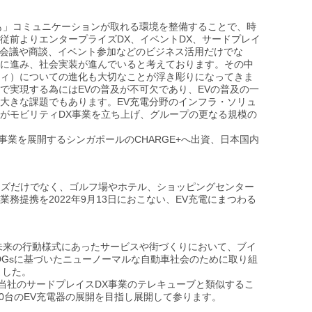
でも」コミュニケーションが取れる環境を整備することで、時
従前よりエンタープライズDX、イベントDX、サードプレイ
て会議や商談、イベント参加などのビジネス活用だけでな
に進み、社会実装が進んでいると考えております。その中
ィ）についての進化も大切なことが浮き彫りになってきま
で実現する為にはEVの普及が不可欠であり、EVの普及の一
大きな課題でもあります。EV充電分野のインフラ・ソリュ
がモビリティDX事業を立ち上げ、グループの更なる規模の
。
事業を展開するシンガポールのCHARGE+へ出資、日本国内
ニーズだけでなく、ゴルフ場やホテル、ショッピングセンター
提携を2022年9月13日におこない、EV充電にまつわる
未来の行動様式にあったサービスや街づくりにおいて、ブイ
DGsに基づいたニューノーマルな自動車社会のために取り組
ました。
た当社のサードプレイスDX事業のテレキューブと類似するこ
00台のEV充電器の展開を目指し展開して参ります。