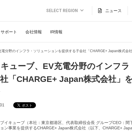
SELECT REGION
ニュース
Global Website (English)
サポート
会社情報
IR情報
JAPAN (日本語)
USA (English)
充電分野のインフラ・ソリューションを提供する子会社「CHARGE+ Japan株式
THAILAND (Thai)
イキューブ、EV充電分野のインフ
INDONESIA (Bahasa)
社「CHARGE+ Japan株式会社
TAIWAN(繁體)
.01
ブイキューブ（本社：東京都港区、代表取締役会長 グループCEO：間
ョン事業を提供するCHARGE+ Japan株式会社（以下、CHARGE+ 