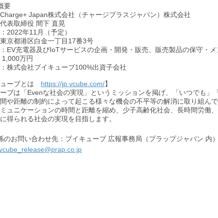
概要
Charge+ Japan株式会社（チャージプラスジャパン）株式会社
代表取締役 間下 直晃
：
2022年11月（予定）
東京都港区白金一丁目17番3号
：EV充電器及びIoTサービスの企画・開発・販売、販売製品の保守・
1,000万円
：株式会社ブイキューブ100%出資子会社
キューブとは
https://jp.vcube.com/
】
ーブは「Evenな社会の実現」というミッションを掲げ、「いつでも
間や距離の制約によって起こる様々な機会の不平等の解消に取り組んで
ミュニケーションの時間と距離を縮め、少子高齢化社会、長時間労働、
に得られる社会の実現を目指します。
係のお問い合わせ先：ブイキューブ 広報事務局（プラップジャパン 内
vcube_release@prap.co.jp