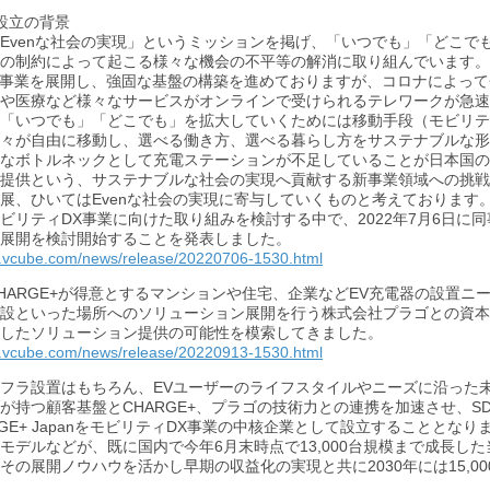
設立の背景
Evenな社会の実現」というミッションを掲げ、「いつでも」「どこ
の制約によって起こる様々な機会の不平等の解消に取り組んでいます。
3事業を展開し、強固な基盤の構築を進めておりますが、コロナによっ
や医療など様々なサービスがオンラインで受けられるテレワークが急速
「いつでも」「どこでも」を拡大していくためには移動手段（モビリテ
々が自由に移動し、選べる働き方、選べる暮らし方をサステナブルな形
なボトルネックとして充電ステーションが不足していることが日本国の
提供という、サステナブルな社会の実現へ貢献する新事業領域への挑戦
展、ひいてはEvenな社会の実現に寄与していくものと考えております
ビリティDX事業に向けた取り組みを検討する中で、2022年7月6日に同
展開を検討開始することを発表しました。
jp.vcube.com/news/release/20220706-1530.html
HARGE+が得意とするマンションや住宅、企業などEV充電器の設置
設といった場所へのソリューション展開を行う株式会社プラゴとの資本業務
したソリューション提供の可能性を模索してきました。
jp.vcube.com/news/release/20220913-1530.html
フラ設置はもちろん、EVユーザーのライフスタイルやニーズに沿った
が持つ顧客基盤とCHARGE+、プラゴの技術力との連携を加速させ、S
RGE+ JapanをモビリティDX事業の中核企業として設立することとなり
モデルなどが、既に国内で今年6月末時点で13,000台規模まで成長し
その展開ノウハウを活かし早期の収益化の実現と共に2030年には15,0