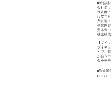
■新会社
会社名：
代表者：
設立年月
所在地：
事業内容
資本金 ：
株主構成
【ブイ
ブイキュ
とで、時
が会うコ
会を平等
■報道関
E-mail：