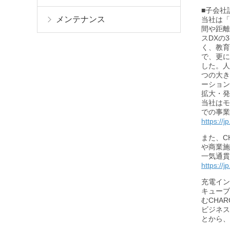
■子会社
メンテナンス
当社は「
間や距離
スDXの
く、教育
で、更に
した。人
つの大き
ーション
拡大・発
当社はモ
での事業
https://
また、C
や商業施
一気通貫
https://
充電イン
キューブ
むCHA
ビジネス
とから、