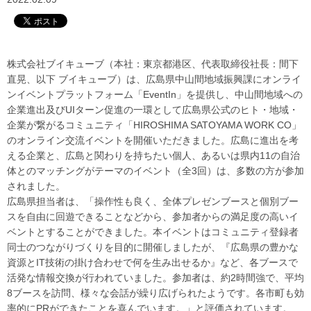
株式会社ブイキューブ（本社：東京都港区、代表取締役社長：間下
直晃、以下 ブイキューブ）は、広島県中山間地域振興課にオンライ
ンイベントプラットフォーム「EventIn」を提供し、中山間地域への
企業進出及びUIターン促進の一環として広島県公式のヒト・地域・
企業が繋がるコミュニティ「HIROSHIMA SATOYAMA WORK CO」
のオンライン交流イベントを開催いただきました。広島に進出を考
える企業と、広島と関わりを持ちたい個人、あるいは県内11の自治
体とのマッチングがテーマのイベント（全3回）は、多数の方が参加
されました。
広島県担当者は、「操作性も良く、全体プレゼンブースと個別ブー
スを自由に回遊できることなどから、参加者からの満足度の高いイ
ベントとすることができました。本イベントはコミュニティ登録者
同士のつながりづくりを目的に開催しましたが、『広島県の豊かな
資源とIT技術の掛け合わせで何を生み出せるか』など、各ブースで
活発な情報交換が行われていました。参加者は、約2時間強で、平均
8ブースを訪問、様々な会話が繰り広げられたようです。各市町も効
率的にPRができたことを喜んでいます。」と評価されています。