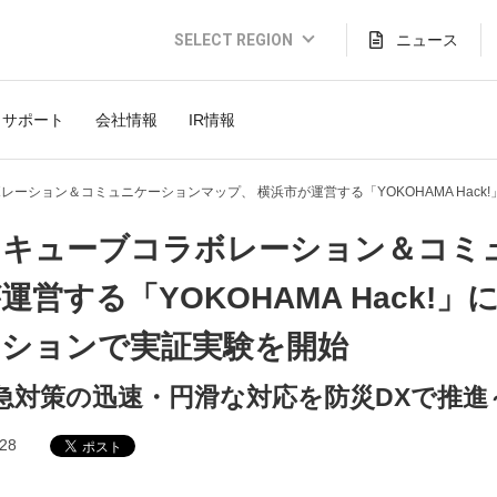
SELECT REGION
ニュース
Global Website (English)
サポート
会社情報
IR情報
JAPAN (日本語)
USA (English)
レーション＆コミュニケーションマップ、 横浜市が運営する「YOKOHAMA Hac
THAILAND (Thai)
イキューブコラボレーション＆コミ
INDONESIA (Bahasa)
運営する「YOKOHAMA Hack
TAIWAN(繁體)
ーションで実証実験を開始
急対策の迅速・円滑な対応を防災DXで推進
.28