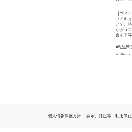
【ブイ
ブイキュ
とで、時
が会うコ
会を平等
■報道関
E-mail：
個人情報保護方針
開示、訂正等、利用停止