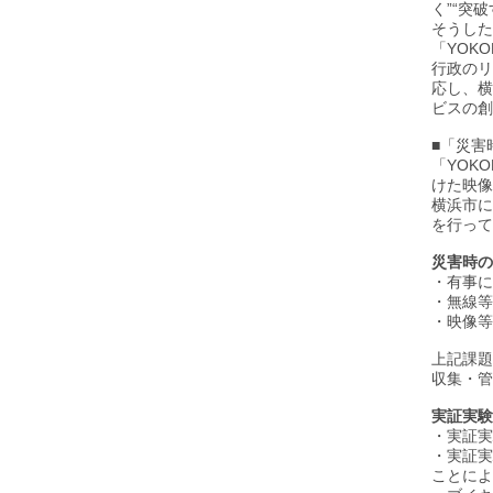
く”“突
そうした
「YOK
行政のリ
応し、横
ビスの創
■「災害
「YOK
けた映像
横浜市に
を行って
災害時の
・有事に
・無線等
・映像等
上記課題
収集・管
実証実験
・実証実
・実証実
ことによ