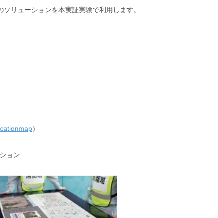
のソリューションを本実証実験で利用します。
icationmap
）
ーション