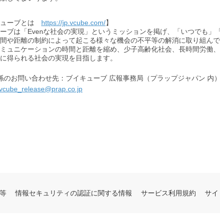
キューブとは
https://jp.vcube.com/
】
ーブは「Evenな社会の実現」というミッションを掲げ、「いつでも
間や距離の制約によって起こる様々な機会の不平等の解消に取り組んで
ミュニケーションの時間と距離を縮め、少子高齢化社会、長時間労働、
に得られる社会の実現を目指します。
係のお問い合わせ先：ブイキューブ 広報事務局（プラップジャパン 内
vcube_release@prap.co.jp
等
情報セキュリティの認証に関する情報
サービス利用規約
サイ