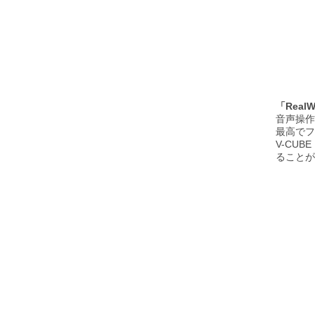
「Rea
音声操作
最高でフ
V-CU
ることが