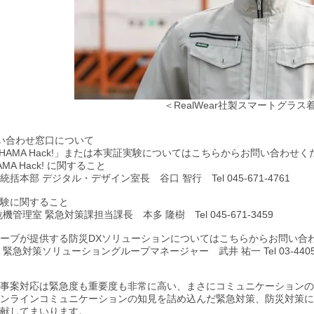
＜RealWear社製スマートグラ
い合わせ窓口について
OHAMA Hack!」または本実証実験についてはこちらからお問い合わせく
AMA Hack! に関すること
括本部 デジタル・デザイン室長 谷口 智行 Tel 045-671-4761
験に関すること
機管理室 緊急対策課担当課長 本多 隆樹 Tel 045-671-3459
ーブが提供する防災DXソリューションについてはこちらからお問い合
緊急対策ソリューショングループマネージャー 武井 祐一 Tel 03-4405-
事案対応は緊急度も重要度も非常に高い、まさにコミュニケーションの
ンラインコミュニケーションの知見を詰め込んだ緊急対策、防災対策に
献してまいります。