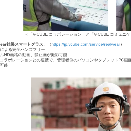
＜「V-CUBE コラボレーション」と「V-CUBE コミ
lWear社製スマートグラス」
（
https://jp.vcube.com/service/realwear
）
による完全ハンズフリー
ルHD画格の動画、静止画が撮影可能
BE コラボレーションとの連携で、管理者側のパソコンやタブレットPC
可能