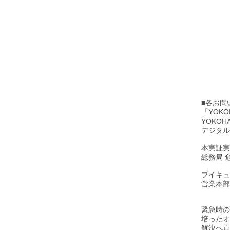
■各お問
「YOK
YOKOH
デジタル統
本実証実
総務局 危
ブイキュ
営業本部 
緊急時の
培ったオ
解決へ貢