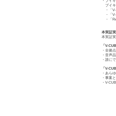
・ブイキ
ブイキ
・「V-
・「V-
・「Re
本実証実
本実証実
「V-C
・全拠点
・音声品
・誰にで
「V-C
・あらゆ
・事案と
・V-C