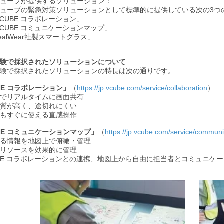
ューブが提供するソリューション：
ューブの緊急対策ソリューションとして標準的に提供している次の3つ
CUBE コラボレーション」
CUBE コミュニケーションマップ」
alWear社製スマートグラス」
験で採択されたソリューションについて
験で採択されたソリューションの特長は次の通りです。
UBE コラボレーション」
（
https://jp.vcube.com/service/collaboration
）
でリアルタイムに画面共有
質が高く、途切れにくい
もすぐに使える直感操作
UBE コミュニケーションマップ」
（
https://jp.vcube.com/service/commun
る情報を地図上で俯瞰・管理
リソースを効果的に管理
UBE コラボレーションとの連携、地図上から自由に担当者とコミュニケ