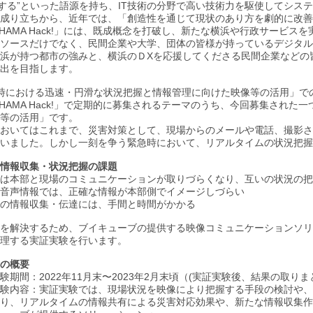
破する”といった語源を持ち、IT技術の分野で高い技術力を駆使してシス
成り立ちから、近年では、「創造性を通じて現状のあり方を劇的に改善
OHAMA Hack!」には、既成概念を打破し、新たな横浜や行政サービ
ソースだけでなく、民間企業や大学、団体の皆様が持っているデジタル
浜が持つ都市の強みと、横浜のＤXを応援してくださる民間企業などの
出を目指します。
時における迅速・円滑な状況把握と情報管理に向けた映像等の活用」で
OHAMA Hack!」で定期的に募集されるテーマのうち、今回募集され
等の活用」です。
おいてはこれまで、災害対策として、現場からのメールや電話、撮影さ
いました。しかし一刻を争う緊急時において、リアルタイムの状況把握
情報収集・状況把握の課題
は本部と現場のコミュニケーションが取りづらくなり、互いの状況の把
音声情報では、正確な情報が本部側でイメージしづらい
の情報収集・伝達には、手間と時間がかかる
を解決するため、ブイキューブの提供する映像コミュニケーションソリ
理する実証実験を行います。
の概要
験期間：2022年11月末〜2023年2月末頃（(実証実験後、結果の取り
験内容：実証実験では、現場状況を映像により把握する手段の検討や、
り、リアルタイムの情報共有による災害対応効果や、新たな情報収集作